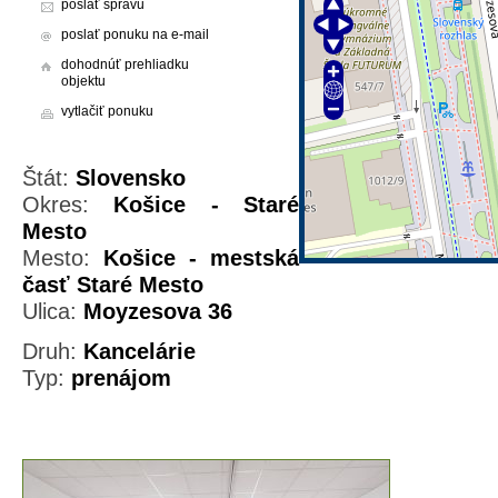
poslať správu
poslať ponuku na e-mail
dohodnúť prehliadku
objektu
vytlačiť ponuku
Štát:
Slovensko
Okres:
Košice - Staré
Mesto
Mesto:
Košice - mestská
časť Staré Mesto
Ulica:
Moyzesova 36
Druh:
Kancelárie
Typ:
prenájom