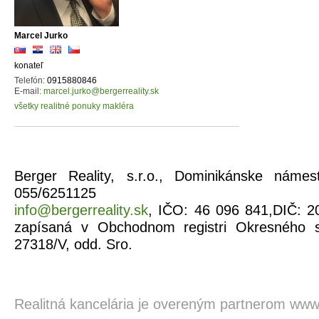
Marcel Jurko
konateľ
Telefón:
0915880846
E-mail:
marcel.jurko@bergerreality.sk
všetky realitné ponuky makléra
Berger Reality, s.r.o., Dominikánske náme
055/6251125
info@bergerreality.sk
, IČO: 46 096 841,DIČ: 2
zapísaná v Obchodnom registri Okresného s
27318/V, odd. Sro.
Realitná kancelária je overeným partnerom ww