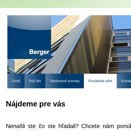
Úvod
Náš tím
Sledované ponuky
Ponúknite nám
Konta
Nájdeme pre vás
Nenašli ste čo ste hľadali? Chcete nám ponú