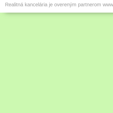
Realitná kancelária je overeným partnerom ww