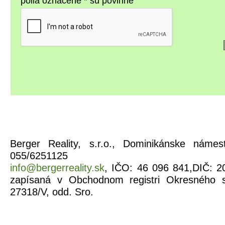
polia označené * sú povinné
Berger Reality, s.r.o., Dominikánske náme
055/6251125
info@bergerreality.sk
, IČO: 46 096 841,DIČ: 2
zapísaná v Obchodnom registri Okresného s
27318/V, odd. Sro.