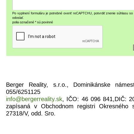
Po vyplnení formuláru je potrebné overiť reCAPTCHU, potvrdiť znenie súhlasu s
odoslať.
polia označené * sú povinné
Berger Reality, s.r.o., Dominikánske náme
055/6251125
info@bergerreality.sk
, IČO: 46 096 841,DIČ: 2
zapísaná v Obchodnom registri Okresného s
27318/V, odd. Sro.