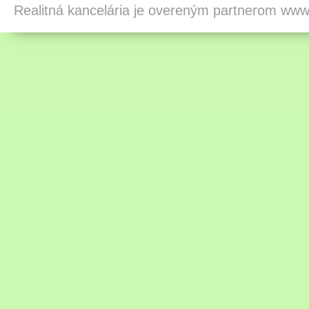
Realitná kancelária je overeným partnerom ww