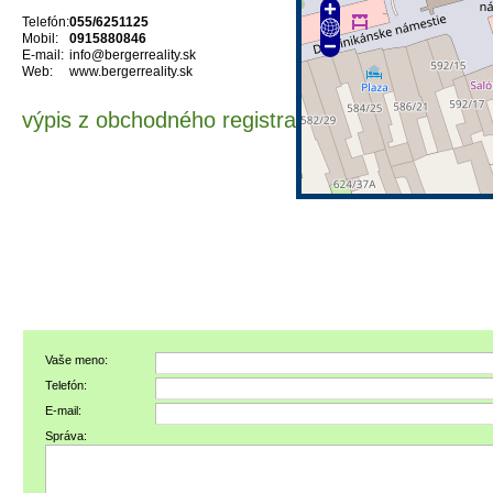
Telefón:
055/6251125
Mobil:
0915880846
E-mail:
info@bergerreality.sk
Web:
www.bergerreality.sk
výpis z obchodného registra
Vaše meno:
Telefón:
E-mail:
Správa: