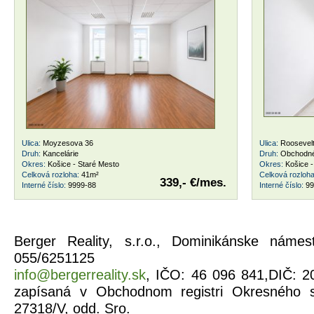
Ulica:
Moyzesova 36
Ulica:
Roosevel
Druh:
Kancelárie
Druh:
Obchodné
Okres:
Košice - Staré Mesto
Okres:
Košice -
Celková rozloha:
41m²
Celková rozloh
339,- €/mes.
Interné číslo:
9999-88
Interné číslo:
99
Berger Reality, s.r.o., Dominikánske náme
055/6251125
info@bergerreality.sk
, IČO: 46 096 841,DIČ: 2
zapísaná v Obchodnom registri Okresného s
27318/V, odd. Sro.