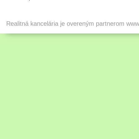
Realitná kancelária je overeným partnerom ww