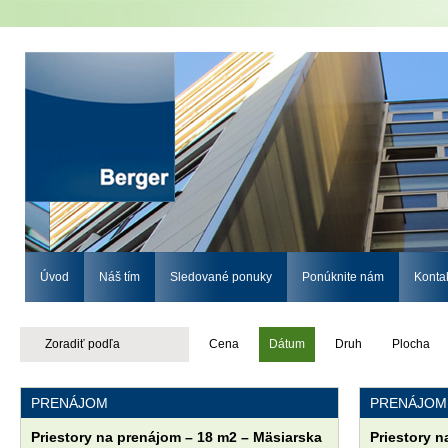
Úvod
Náš tím
Sledované ponuky
Ponúknite nám
Konta
Zoradiť podľa
Cena
Dátum
Druh
Plocha
PRENÁJOM
PRENÁJOM
Priestory na prenájom – 18 m2 – Mäsiarska
Priestory n