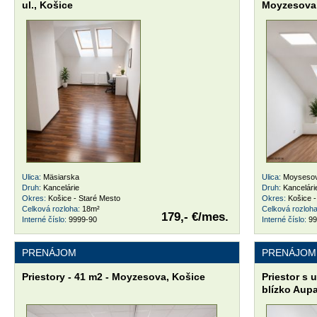
ul., Košice
Moyzesova 
Ulica:
Mäsiarska
Ulica:
Moysesov
Druh:
Kancelárie
Druh:
Kancelári
Okres:
Košice - Staré Mesto
Okres:
Košice -
Celková rozloha:
18m²
Celková rozloh
179,- €/mes.
Interné číslo:
9999-90
Interné číslo:
99
PRENÁJOM
PRENÁJOM
Priestory - 41 m2 - Moyzesova, Košice
Priestor s 
blízko Aup